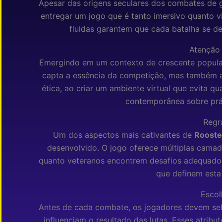
Apesar das origens seculares dos combates de 
entregar um jogo que é tanto imersivo quanto vi
fluidas garantem que cada batalha se d
Atenção 
Emergindo em um contexto de crescente popular
capta a essência da competição, mas também a
ética, ao criar um ambiente virtual que evita qu
contemporânea sobre prát
Regr
Um dos aspectos mais cativantes de
Roost
desenvolvido. O jogo oferece múltiplas camad
quanto veteranos encontrem desafios adequados 
que definem esta 
Escol
Antes de cada combate, os jogadores devem sel
influenciam o resultado das lutas. Esses atribut