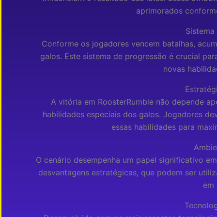
aprimorados conforme
Sistema
Conforme os jogadores vencem batalhas, acum
galos. Este sistema de progressão é crucial pa
novas habilid
Estraté
A vitória em RoosterRumble não depende ap
habilidades especiais dos galos. Jogadores d
essas habilidades para maxim
Ambie
O cenário desempenha um papel significativo em
desvantagens estratégicas, que podem ser utili
em 
Tecnolog