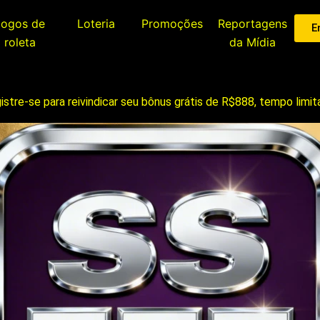
Jogos de
Loteria
Promoções
Reportagens
E
roleta
da Mídia
istre-se para reivindicar seu bônus grátis de R$888, tempo limit