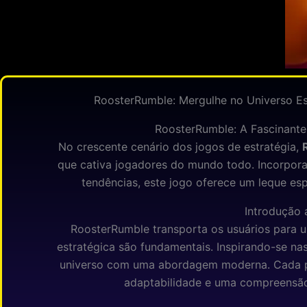
RoosterRumble: Mergulhe no Universo E
RoosterRumble: A Fascinant
No crescente cenário dos jogos de estratégia,
que cativa jogadores do mundo todo. Incorpor
tendências, este jogo oferece um leque esp
Introdução
RoosterRumble transporta os usuários para u
estratégica são fundamentais. Inspirando-se nas
universo com uma abordagem moderna. Cada pa
adaptabilidade e uma compreensã