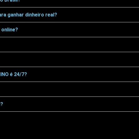
ara ganhar dinheiro real?
 online?
SINO é 24/7?
l?